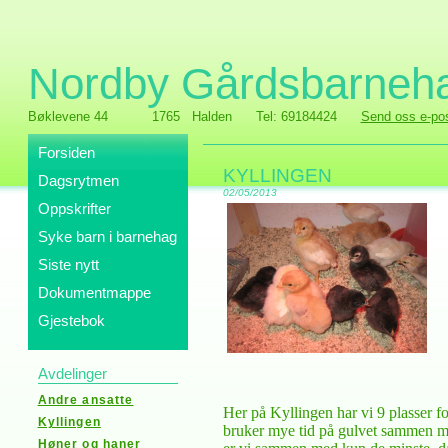
Nordby Gårdsbarneh
Bøklevene 44
1765 Halden
Tel: 69184424
Send oss e-po
Forsiden
KYLLINGEN
Dagsrytmen
02/05/2013
Oppskrifter
Syke barn i barnehag
Siste nytt
Dokumentmappe
Gjestebok
Avdelinger
Andre ansatte
Her på Kyllingen har vi 9 plasser f
Kyllingen
bruker mye tid på
gulvet
sammen me
Høner og haner