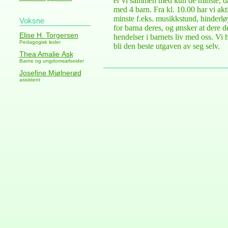
er vi sammen med kun de minste, d
med 4 barn. Fra kl. 10.00 har vi akti
minste f.eks. musikkstund, hinderlø
Voksne
for barna deres, og ønsker at dere d
Elise H. Torgersen
hendelser i barnets liv med oss. Vi 
Pedagogisk leder
bli den beste utgaven av seg selv.
Thea Amalie Ask
Barne og ungdomsarbeider
Josefine Mjølnerød
assistent